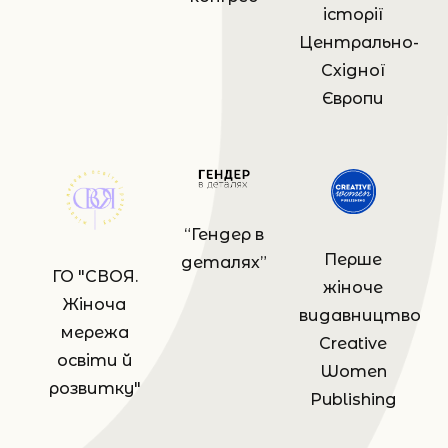
історії
Центрально-
Східної
Європи
“Гендер в
Перше
деталях”
ГО "СВОЯ.
жіноче
Жіноча
видавництво
мережа
Сreative
освіти й
Women
розвитку"
Publishing