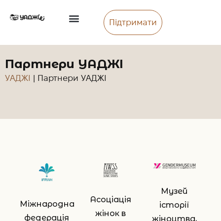
Підтримати
Партнери УАДЖІ
УАДЖІ
|
Партнери УАДЖІ
Музей
Асоціація
Міжнародна
історії
жінок в
федерація
жіноцтва,