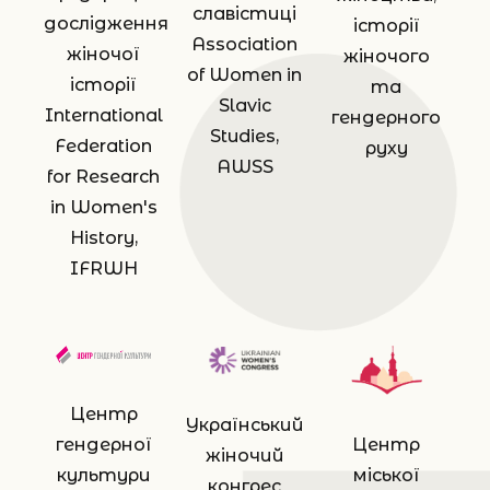
славістиці
дослідження
історії
Association
жіночої
жіночого
of Women in
історії
та
Slavic
International
гендерного
Studies,
Federation
руху
AWSS
for Research
in Women's
History,
IFRWH
Центр
Український
Центр
гендерної
жіночий
міської
культури
конгрес