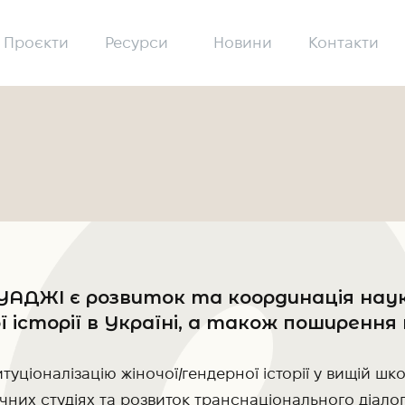
Проєкти
Ресурси
Новини
Контакти
УАДЖІ є розвиток та координація наук
 історії в Україні, а також поширення
итуціоналізацію жіночої/гендерної історії у вищій шко
ичних студіях та розвиток транснаціонального діало