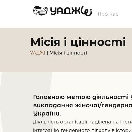
Про нас
Місія і цінності
УАДЖІ
|
Місія і цінності
Головною метою діяльності 
викладання жіночої/гендерної
України.
Діяльність організації націлена на інст
інтеграцію гендерного підходу в істор