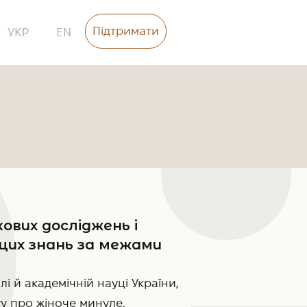
Підтримати
УКР
EN
ових досліджень і
 цих знань за межами
лі й академічній науці України,
гу про жіноче минуле.