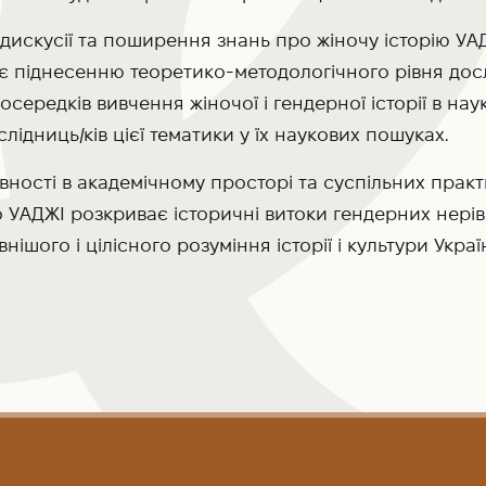
 дискусії та поширення знань про жіночу історію У
є піднесенню теоретико-методологічного рівня дослі
середків вивчення жіночої і гендерної історії в на
лідниць/ків цієї тематики у їх наукових пошуках.
вності в академічному просторі та суспільних прак
 УАДЖІ розкриває історичні витоки гендерних нерів
ішого і цілісного розуміння історії і культури Украї