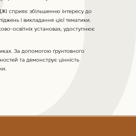
АДЖІ сприяє збільшенню інтересу до
джень і викладання цієї тематики.
уково-освітніх установах, удоступнює
тиках. За допомогою ґрунтовного
ностей та демонструє цінність
ни.