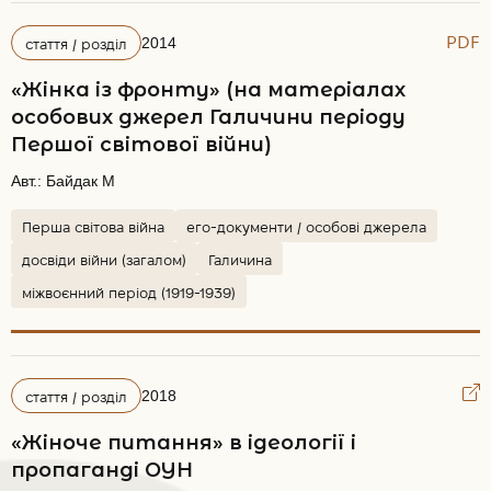
PDF
2014
стаття / розділ
«Жінка із фронту» (на матеріалах
особових джерел Галичини періоду
Першої світової війни)
Авт.:
Байдак М
Перша світова війна
его-документи / особові джерела
досвіди війни (загалом)
Галичина
міжвоєнний період (1919-1939)
2018
стаття / розділ
«Жіноче питання» в ідеології і
пропаганді ОУН