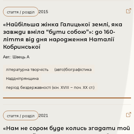
2015
стаття / розділ
«Найбільша жінка Галицької землі, яка
завжди вміла “бути собою”»: до 160-
ліття від дня народження Наталії
Кобринської
Авт.:
Швець А
літературна творчість
(авто)біографістика
Наддніпрянщина
період бездержавності (кін. XVIII – поч. XX ст.)
2021
стаття / розділ
«Нам не сором буде колись згадати той