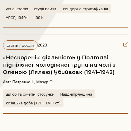
усна історія
студії пам'яті
гендерна стратифікація
УРСР, 1940-і
1991-
2023
стаття / розділ
«Нескорені»: діяльність у Полтаві
підпільної молодіжної групи на чолі з
Оленою (Лялею) Убийвовк (1941–1942)
Авт.:
Петренко І., Мазур О
шлюб та сімейні стосунки
Наддніпрянщина
козацька доба (XVI – XVIII ст.)