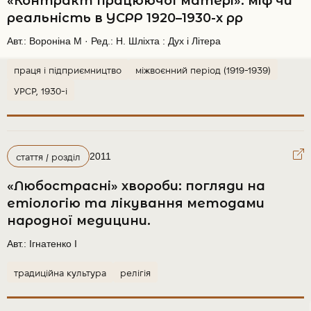
«Контракт працюючої матері»: міф чи
реальність в УСРР 1920–1930-х рр
Авт.:
Вороніна М ·
Ред.:
Н. Шліхта : Дух і Літера
праця і підприємництво
міжвоєнний період (1919-1939)
УРСР, 1930-і
2011
стаття / розділ
«Любострасні» хвороби: погляди на
етіологію та лікування методами
народної медицини.
Авт.:
Ігнатенко І
традиційна культура
релігія