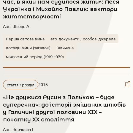
час, в який нам судилося жити»: Леся
Українка і Михайло Павлик: вектори
життєтворчості
Авт.:
Швець А
Перша світова війна
его-документи / особові джерела
досвіди війни (загалом)
Галичина
міжвоєнний період (1919-1939)
2015
стаття / розділ
«Не дружися Русин з Полькою – буде
суперечка»: до історії змішаних шлюбів
у Галичині другої половини XIX –
початку XX століття
Авт.:
Черчович І