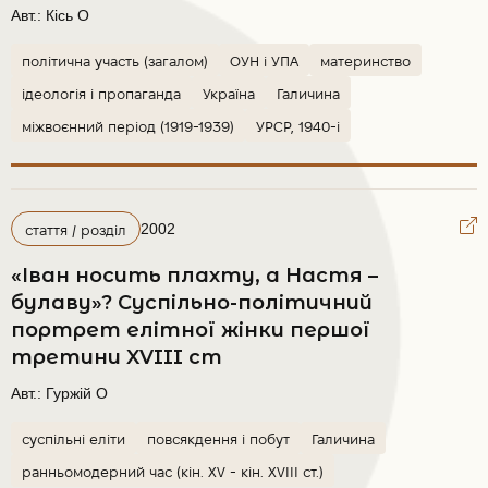
Авт.:
Кісь О
політична участь (загалом)
ОУН і УПА
материнство
ідеологія і пропаганда
Україна
Галичина
міжвоєнний період (1919-1939)
УРСР, 1940-і
2002
стаття / розділ
«Іван носить плахту, а Настя –
булаву»? Суспільно-політичний
портрет елітної жінки першої
третини XVIII ст
Авт.:
Гуржій О
суспільні еліти
повсякдення і побут
Галичина
ранньомодерний час (кін. XV - кін. XVIII ст.)